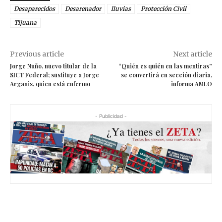
Desaparecidos
Desarenador
lluvias
Protección Civil
Tijuana
Previous article
Next article
Jorge Nuño, nuevo titular de la
“Quién es quién en las mentiras”
SICT Federal; sustituye a Jorge
se convertirá en sección diaria,
Arganis, quien está enfermo
informa AMLO
- Publicidad -