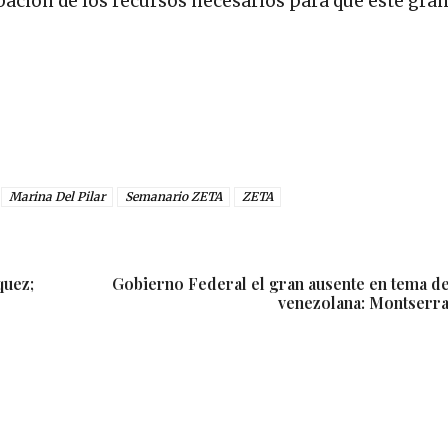
obación de los recursos necesarios para que este gra
Marina Del Pilar
Semanario ZETA
ZETA
quez;
Gobierno Federal el gran ausente en tema d
venezolana: Montserra