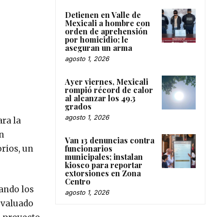
Detienen en Valle de
Mexicali a hombre con
orden de aprehensión
por homicidio; le
aseguran un arma
agosto 1, 2026
Ayer viernes, Mexicali
rompió récord de calor
al alcanzar los 49.3
grados
agosto 1, 2026
ara la
ón
Van 13 denuncias contra
funcionarios
rios, un
municipales; instalan
kiosco para reportar
extorsiones en Zona
Centro
rando los
agosto 1, 2026
 evaluado