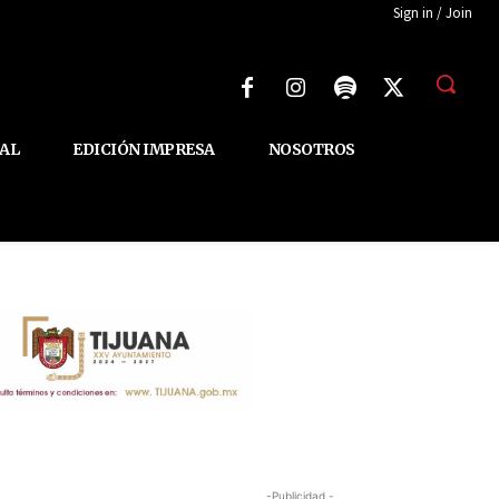
Sign in / Join
AL
EDICIÓN IMPRESA
NOSOTROS
-Publicidad -