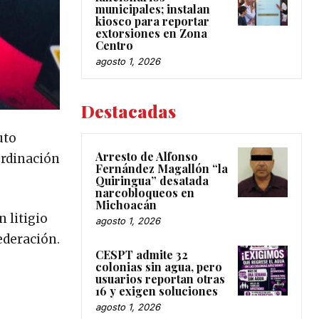
municipales; instalan
kiosco para reportar
extorsiones en Zona
Centro
agosto 1, 2026
Destacadas
uto
Arresto de Alfonso
ordinación
Fernández Magallón “la
Quiringua” desatada
narcobloqueos en
Michoacán
 litigio
agosto 1, 2026
ederación.
CESPT admite 32
colonias sin agua, pero
usuarios reportan otras
16 y exigen soluciones
agosto 1, 2026