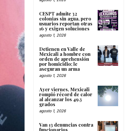
CESPT admite 32
colonias sin agua, pero
usuarios reportan otras
16 y exigen soluciones
agosto 1, 2026
Detienen en Valle de
Mexicali a hombre con
orden de aprehensión
por homicidio; le
aseguran un arma
agosto 1, 2026
Ayer viernes, Mexicali
rompió récord de calor
al alcanzar los 49.3
grados
agosto 1, 2026
Van 13 denuncias contra
funcionarios