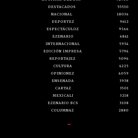
DESTACADOS
55530
NACIONAL
18036
DEPORTEZ
9612
ESPECTÁCULOZ
9566
EZENARIO
6841
INTERNACIONAL
5934
EDICIÓN IMPRESA
5794
REPORTAJEZ
5096
CULTURA
4225
OPINIONEZ
4059
ENSENADA
3938
CARTAZ
3501
MEXICALI
3218
EZENARIO BCS
3108
COLUMNAZ
2880
-