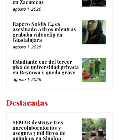
en Zacatecas
agosto 1, 2026
Rapero Soldis C4 es
asesinado a tiros mientras
grababa videoclip en
Guadalajara
agosto 1, 2026
Estudiante cae del tercer
piso de universidad privada
en Reynosa y queda grave
agosto 1, 2026
Destacadas
SEMAR destruye tres
narcolaboratorios y
asegura 3 mil litros de
químicos en Sinaloa