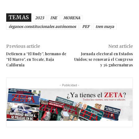
TEMAS
2023
INE
MORENA
órganos constitucionales autónomos
PEF
tren maya
Previous article
Next article
Detienen a “El Rudy”, hermano de
Jornada electoral en Estados
“El Marro”, en Tecate, Baja
Unidos; se renovará el Congreso
California
y 36 gubernaturas
- Publicidad -