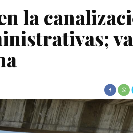
en la canalizac
inistrativas; v
na