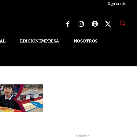
Sign in / Join
AL
EDICIÓN IMPRESA
NOSOTROS
-Publicidad -