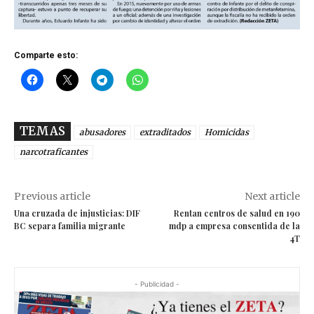
Comparte esto:
TEMAS
abusadores
extraditados
Homicidas
narcotraficantes
Previous article
Next article
Una cruzada de injusticias: DIF
Rentan centros de salud en 190
BC separa familia migrante
mdp a empresa consentida de la
4T
- Publicidad -