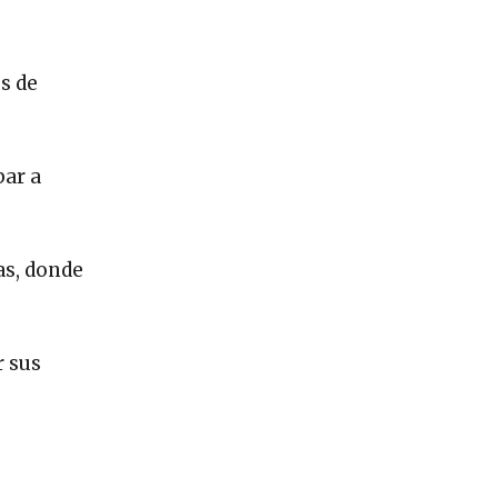
s de
bar a
as, donde
r sus