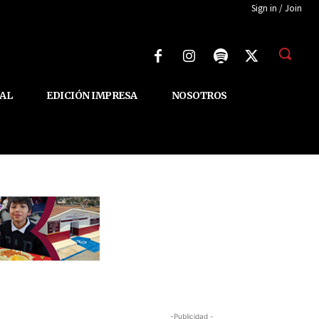
Sign in / Join
AL
EDICIÓN IMPRESA
NOSOTROS
-Publicidad -