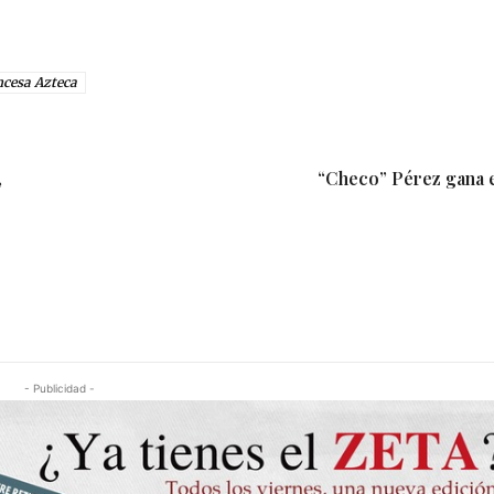
ncesa Azteca
,
“Checo” Pérez gana 
- Publicidad -