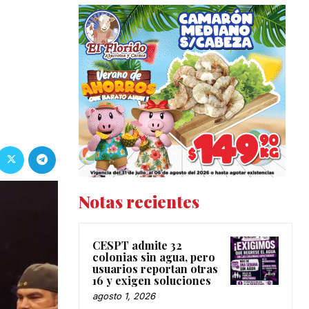
Notas recientes
CESPT admite 32
colonias sin agua, pero
usuarios reportan otras
16 y exigen soluciones
agosto 1, 2026