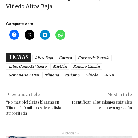
Viñedo Altos Baja.
Comparte esto:
TEMAS
Altos Baja
Cotuco
Cueros de Venado
Libre Como El Viento
Mictlán
Rancho Casián
Semanario ZETA
Tijuana
turismo
Viñedo
ZETA
Previous article
Next article
“No más bicicletas blancas en
Identifican a los mismos estatales
Tijuana”: familiares de ciclista
en nueva agresión
atropellada
- Publicidad -