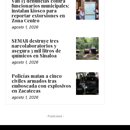
Van 13 denuncias contra
funcionarios municipales;
instalan kiosco para
reportar extorsiones en
Zona Centro
agosto 1, 2026
SEMAR destruye tres
narcolaboratorios y
asegura 3 mil litros de
químicos en Sinaloa
agosto 1, 2026
Policías matan a cinco
civiles armados tras
emboscada con explosivos
en Zacatecas
agosto 1, 2026
-Publicidad -