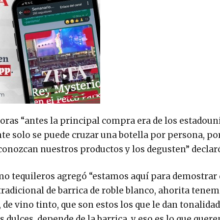
toras “antes la principal compra era de los estadou
te solo se puede cruzar una botella por persona, por
 conozcan nuestros productos y los degusten” declar
mo tequileros agregó “estamos aquí para demostrar
radicional de barrica de roble blanco, ahorita tene
 de vino tinto, que son estos los que le dan tonalidad
es dulces, depende de la barrica, y eso es lo que que