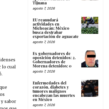
Tijuana
agosto 7, 2026
EU reanudará
actividades en
Michoacán; México
busca destrabar
exportación de aguacate
agosto 7, 2026
Ex gobernadores de
oposición detenidos: 2.
nidenses
Gobernadores de
Morena detenidos: 0
 lo cual
agosto 7, 2026
ó.
Enfermedades del
corazón, diabetes y
 que
tumores malignos
mos
encabezan las muertes
en México
 y sabor
agosto 7, 2026
remos que