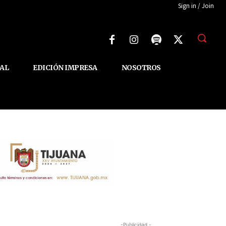
Sign in / Join
AL
EDICIÓN IMPRESA
NOSOTROS
-Publicidad -