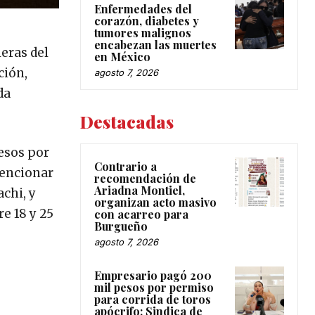
Enfermedades del
corazón, diabetes y
tumores malignos
encabezan las muertes
leras del
en México
ción,
agosto 7, 2026
da
Destacadas
pesos por
Contrario a
mencionar
recomendación de
Ariadna Montiel,
achi, y
organizan acto masivo
e 18 y 25
con acarreo para
Burgueño
agosto 7, 2026
Empresario pagó 200
mil pesos por permiso
para corrida de toros
apócrifo: Sindica de