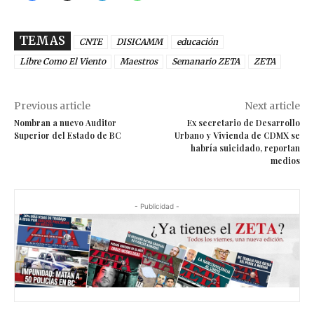
TEMAS
CNTE
DISICAMM
educación
Libre Como El Viento
Maestros
Semanario ZETA
ZETA
Previous article
Next article
Nombran a nuevo Auditor
Ex secretario de Desarrollo
Superior del Estado de BC
Urbano y Vivienda de CDMX se
habría suicidado, reportan
medios
- Publicidad -