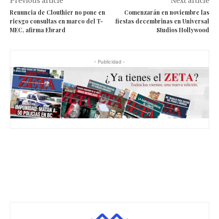
Previous article
Next article
Renuncia de Clouthier no pone en
Comenzarán en noviembre las
riesgo consultas en marco del T-
fiestas decembrinas en Universal
MEC, afirma Ebrard
Studios Hollywood
- Publicidad -