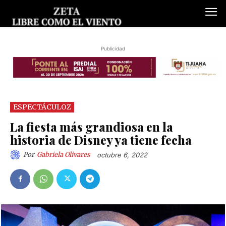
Publicidad
ESPECTÁCULOZ
La fiesta más grandiosa en la
historia de Disney ya tiene fecha
Por
Gabriela Olivares
octubre 6, 2022