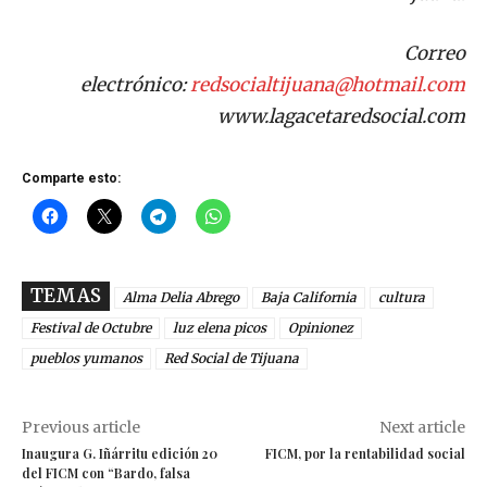
Correo
electrónico:
redsocialtijuana@hotmail.com
www.lagacetaredsocial.com
Comparte esto:
TEMAS
Alma Delia Abrego
Baja California
cultura
Festival de Octubre
luz elena picos
Opinionez
pueblos yumanos
Red Social de Tijuana
Previous article
Next article
Inaugura G. Iñárritu edición 20
FICM, por la rentabilidad social
del FICM con “Bardo, falsa