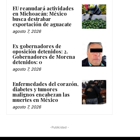
EU reanudará actividades
en Michoacán; México
busca destrabar
exportación de aguacate
agosto 7, 2026
Ex gobernadores de
oposición detenidos: 2.
Gobernadores de Morena
detenidos: 0
agosto 7, 2026
Enfermedades del corazón,
diabetes y tumores
malignos encabezan las
muertes en México
agosto 7, 2026
-Publicidad -