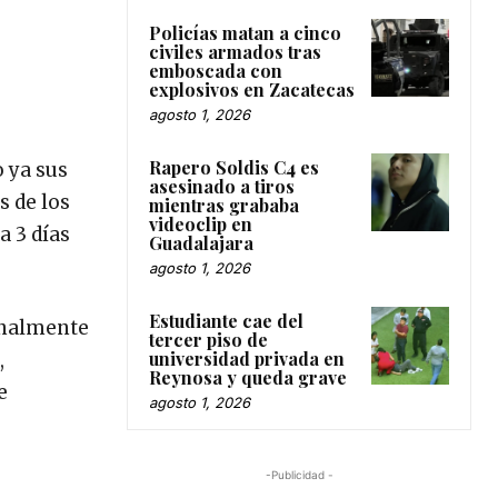
Policías matan a cinco
civiles armados tras
emboscada con
explosivos en Zacatecas
agosto 1, 2026
Rapero Soldis C4 es
 ya sus
asesinado a tiros
s de los
mientras grababa
videoclip en
a 3 días
Guadalajara
agosto 1, 2026
Estudiante cae del
onalmente
tercer piso de
universidad privada en
,
Reynosa y queda grave
e
agosto 1, 2026
-Publicidad -