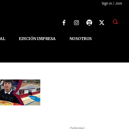
Sign in / Join
AL
EDICIÓN IMPRESA
NOSOTROS
-Publicidad -