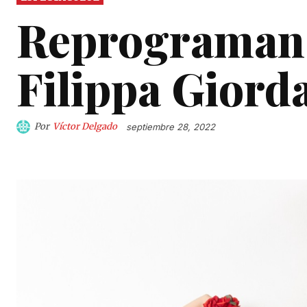
Reprograman 
Filippa Giord
Por
Víctor Delgado
septiembre 28, 2022