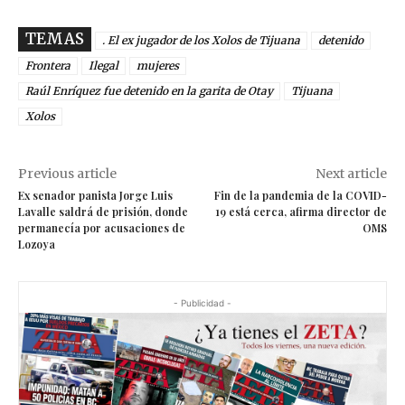
TEMAS
. El ex jugador de los Xolos de Tijuana
detenido
Frontera
Ilegal
mujeres
Raúl Enríquez fue detenido en la garita de Otay
Tijuana
Xolos
Previous article
Next article
Ex senador panista Jorge Luis
Fin de la pandemia de la COVID-
Lavalle saldrá de prisión, donde
19 está cerca, afirma director de
permanecía por acusaciones de
OMS
Lozoya
- Publicidad -