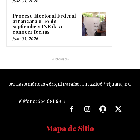
julio 31, 2026
Proceso Electoral Federal
arrancará el 10 de
septiembre; INE da a
conocer fechas
julio 31, 2026
-Publicidad -
Av. Las Américas 4633, El Paraíso, C.P. 22106 / Tijuana, B.C.
Teléfono: 664 681 6913
Mapa de Sitio