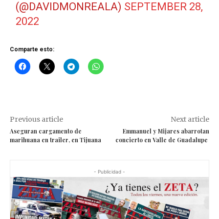
(@DAVIDMONREALA)
SEPTEMBER 28,
2022
Comparte esto:
Previous article
Next article
Aseguran cargamento de
Emmanuel y Mijares abarrotan
marihuana en trailer, en Tijuana
concierto en Valle de Guadalupe
- Publicidad -