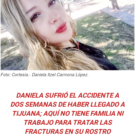
Foto: Cortesía.- Daniela Itzel Carmona López.
DANIELA SUFRIÓ EL ACCIDENTE A
DOS SEMANAS DE HABER LLEGADO A
TIJUANA; AQUÍ NO TIENE FAMILIA NI
TRABAJO PARA TRATAR LAS
FRACTURAS EN SU ROSTRO