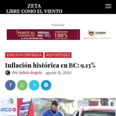
Publicidad
EDICIÓN IMPRESA
REPORTAJEZ
Inflación histórica en BC: 9.13%
Por
Julieta Aragón
agosto 15, 2022