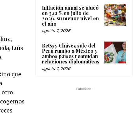
Inflación anual se ubicó
en 3.12 % en julio de
2026, su menor nivel en
el año
agosto 7, 2026
dina,
Betssy Chávez sale del
eda, Luis
Perú rumbo a México y
ambos países reanudan
.
relaciones diplomáticas
agosto 7, 2026
sino que
a
-Publicidad -
 otro.
escogemos
veces