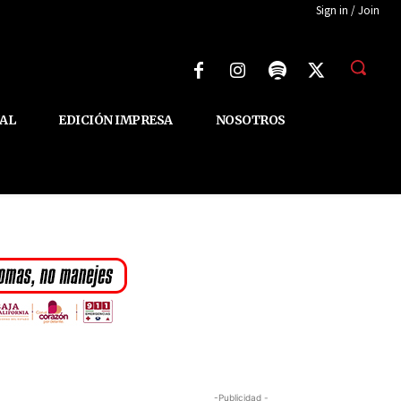
Sign in / Join
AL
EDICIÓN IMPRESA
NOSOTROS
-Publicidad -