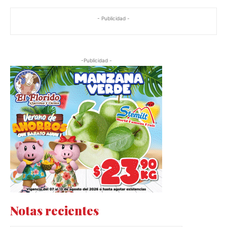
- Publicidad -
-Publicidad -
Notas recientes