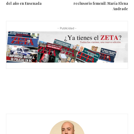
del año en Ensenada
reclusorio femenil: María Elena
Andrade
- Publicidad -