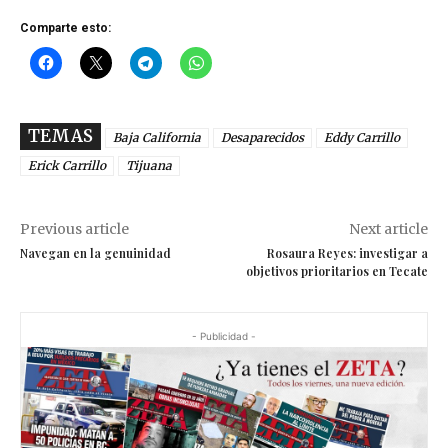
Comparte esto:
TEMAS
Baja California
Desaparecidos
Eddy Carrillo
Erick Carrillo
Tijuana
Previous article
Next article
Navegan en la genuinidad
Rosaura Reyes: investigar a
objetivos prioritarios en Tecate
- Publicidad -