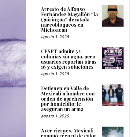
Arresto de Alfonso
Fernández Magallón “la
Quiringua” desatada
narcobloqueos en
Michoacán
agosto 1, 2026
CESPT admite 32
colonias sin agua, pero
usuarios reportan otras
16 y exigen soluciones
agosto 1, 2026
Detienen en Valle de
Mexicali a hombre con
orden de aprehensión
por homicidio; le
aseguran un arma
agosto 1, 2026
Ayer viernes, Mexicali
rompió récord de calor