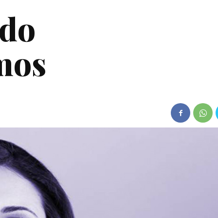
ndo
mos