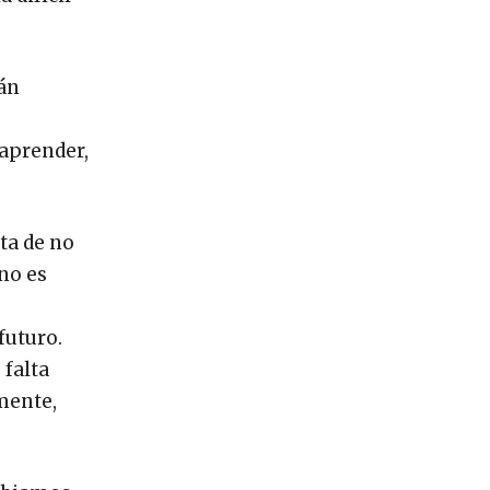
rán
 aprender,
ata de no
 no es
futuro.
 falta
mente,