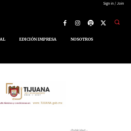
Sign in / Join
AL
EDICIÓN IMPRESA
NOSOTROS
-Publicidad -