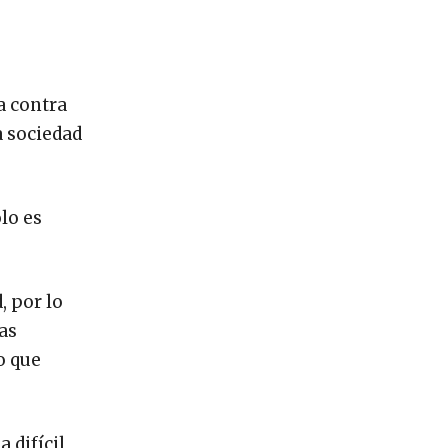
a contra
a sociedad
lo es
, por lo
las
o que
a difícil