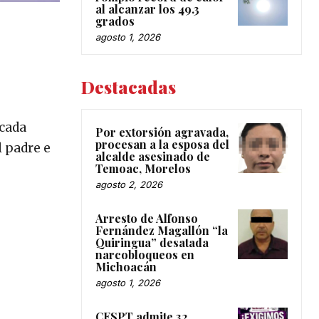
al alcanzar los 49.3
grados
agosto 1, 2026
Destacadas
ocada
Por extorsión agravada,
procesan a la esposa del
l padre e
alcalde asesinado de
Temoac, Morelos
agosto 2, 2026
Arresto de Alfonso
Fernández Magallón “la
Quiringua” desatada
narcobloqueos en
Michoacán
agosto 1, 2026
CESPT admite 32