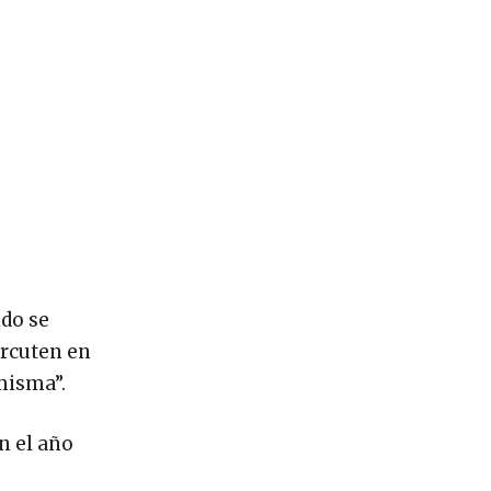
ndo se
ercuten en
misma”.
n el año