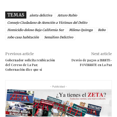
TEMAS
alerta delictiva
Arturo Rubio
Consejo Ciudadano de Atención a Víctimas del Delito
Homicidio doloso Baja California Sur
Milena Quiroga
Robo
robo casa habitación
Semáforo Delictivo
Previous article
Next article
Gobernador solicita reubicación
Desvío de pagos a ISSSTE-
del Cereso de La Paz;
FOVISSSTE en La Paz
Gobernación dice que sí
- Publicidad -