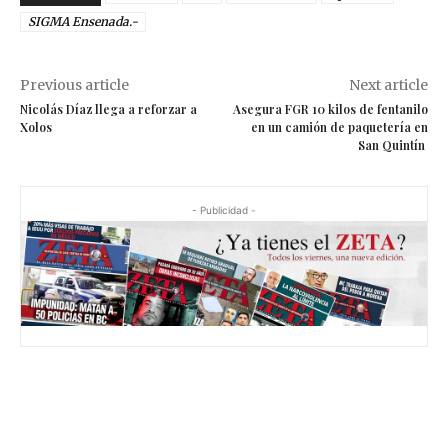
SIGMA Ensenada.-
Previous article
Next article
Nicolás Díaz llega a reforzar a
Asegura FGR 10 kilos de fentanilo
Xolos
en un camión de paquetería en
San Quintín
- Publicidad -