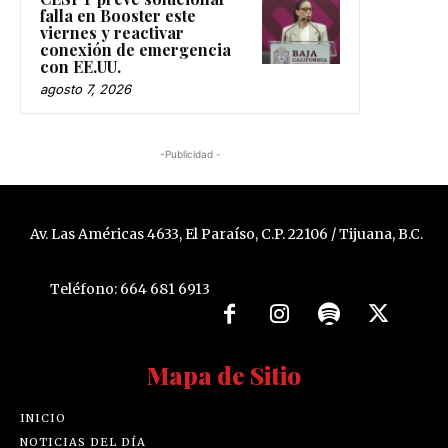
falla en Booster este
viernes y reactivar
conexión de emergencia
con EE.UU.
agosto 7, 2026
-Publicidad -
Av. Las Américas 4633, El Paraíso, C.P. 22106 / Tijuana, B.C.
Teléfono: 664 681 6913
Mapa de Sitio
INICIO
NOTICIAS DEL DÍA