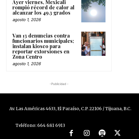
Ayer viernes, Mexicali
rompió récord de calor al
alcanzar los 49.3 grados
agosto 1, 2026
Van 13 denuncias contra
funcionarios municipales;
instalan kiosco para
reportar extorsiones en
Zona Centro
agosto 1, 2026
-Publicidad -
Av. Las Américas 4633, El Paraíso, C.P. 22106 / Tijuana, B.C.
Teléfono: 664 681 6913