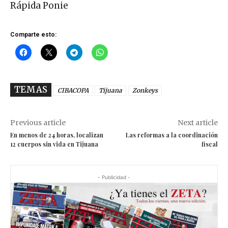
Rápida Ponie
Comparte esto:
TEMAS
CIBACOPA
Tijuana
Zonkeys
Previous article
Next article
En menos de 24 horas, localizan
Las reformas a la coordinación
12 cuerpos sin vida en Tijuana
fiscal
- Publicidad -