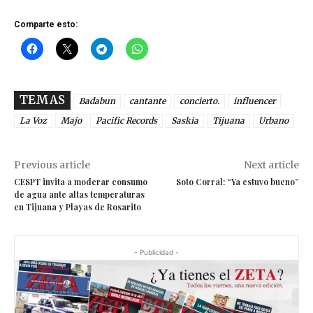
Comparte esto:
TEMAS
Badabun
cantante
concierto.
influencer
La Voz
Majo
Pacific Records
Saskia
Tijuana
Urbano
Previous article
Next article
CESPT invita a moderar consumo
Soto Corral: “Ya estuvo bueno”
de agua ante altas temperaturas
en Tijuana y Playas de Rosarito
- Publicidad -