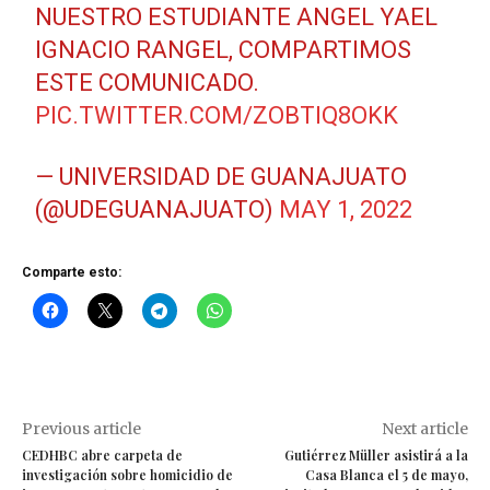
NUESTRO ESTUDIANTE ANGEL YAEL
IGNACIO RANGEL, COMPARTIMOS
ESTE COMUNICADO.
PIC.TWITTER.COM/ZOBTIQ8OKK
— UNIVERSIDAD DE GUANAJUATO
(@UDEGUANAJUATO)
MAY 1, 2022
Comparte esto:
Previous article
Next article
CEDHBC abre carpeta de
Gutiérrez Müller asistirá a la
investigación sobre homicidio de
Casa Blanca el 5 de mayo,