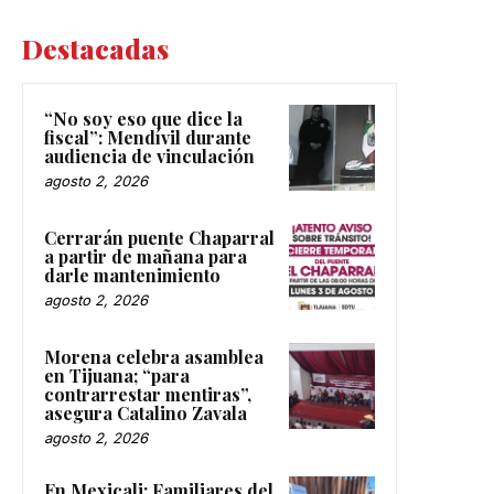
Destacadas
“No soy eso que dice la
fiscal”: Mendívil durante
audiencia de vinculación
agosto 2, 2026
Cerrarán puente Chaparral
a partir de mañana para
darle mantenimiento
agosto 2, 2026
Morena celebra asamblea
en Tijuana; “para
contrarrestar mentiras”,
asegura Catalino Zavala
agosto 2, 2026
En Mexicali: Familiares del