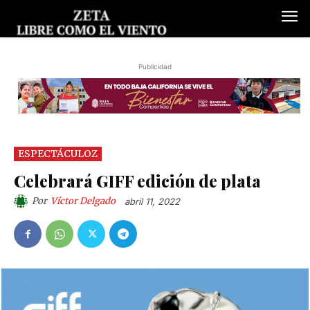
Publicidad
ESPECTÁCULOZ
Celebrará GIFF edición de plata
Por
Víctor Delgado
abril 11, 2022