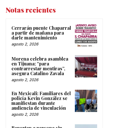
Notas recientes
Cerrarán puente Chaparral
a partir de mañana para
darle mantenimiento
agosto 2, 2026
Morena celebra asamblea
en Tijuana; “para
contrarrestar mentiras”,
asegura Catalino Zavala
agosto 2, 2026
En Mexicali: Familiares del
policía Kevin González se
manifiestan durante
audiencia de vinculación
agosto 2, 2026
Reportan a persona sin