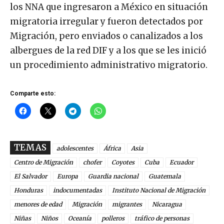
los NNA que ingresaron a México en situación
migratoria irregular y fueron detectados por
Migración, pero enviados o canalizados a los
albergues de la red DIF y a los que se les inició
un procedimiento administrativo migratorio.
Comparte esto:
TEMAS
adolescentes
África
Asia
Centro de Migración
chofer
Coyotes
Cuba
Ecuador
El Salvador
Europa
Guardia nacional
Guatemala
Honduras
indocumentadas
Instituto Nacional de Migración
menores de edad
Migración
migrantes
Nicaragua
Niñas
Niños
Oceanía
polleros
tráfico de personas