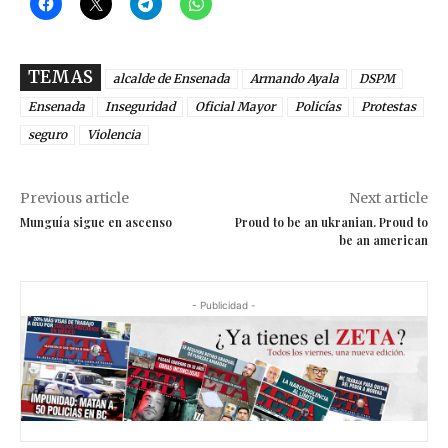
TEMAS
alcalde de Ensenada
Armando Ayala
DSPM
Ensenada
Inseguridad
Oficial Mayor
Policías
Protestas
seguro
Violencia
Previous article
Next article
Munguía sigue en ascenso
Proud to be an ukranian. Proud to
be an american
- Publicidad -