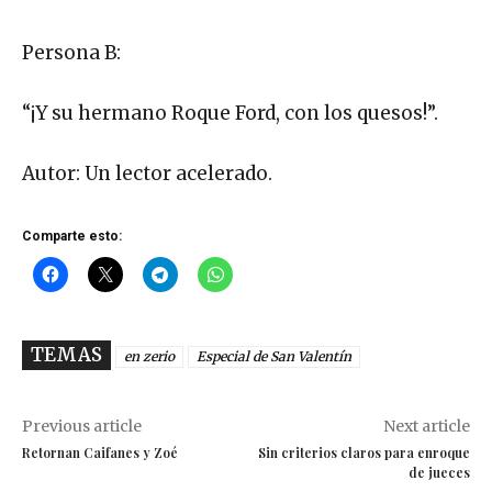
Persona B:
“¡Y su hermano Roque Ford, con los quesos!”.
Autor: Un lector acelerado.
Comparte esto:
TEMAS
en zerio
Especial de San Valentín
Previous article
Next article
Retornan Caifanes y Zoé
Sin criterios claros para enroque
de jueces