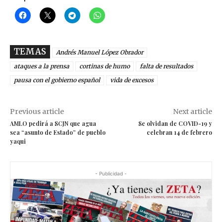
TEMAS
Andrés Manuel López Obrador
ataques a la prensa
cortinas de humo
falta de resultados
pausa con el gobierno español
vida de excesos
Previous article
Next article
AMLO pedirá a SCJN que agua
Se olvidan de COVID-19 y
sea “asunto de Estado” de pueblo
celebran 14 de febrero
yaqui
- Publicidad -