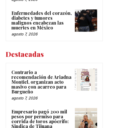
Enfermedades del corazón,
diabetes y tumores
malignos encabezan las
muertes en México
agosto 7, 2026
Destacadas
Contrario a
recomendación de Ariadna
Montiel, organizan acto
masivo con acarreo para
Burgueño
agosto 7, 2026
Empresario pagó 200 mil
pesos por permiso para
corrida de toros apócrifo:
Sindica de Tijuana