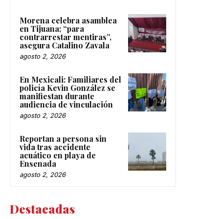
Morena celebra asamblea
en Tijuana; “para
contrarrestar mentiras”,
asegura Catalino Zavala
agosto 2, 2026
En Mexicali: Familiares del
policía Kevin González se
manifiestan durante
audiencia de vinculación
agosto 2, 2026
Reportan a persona sin
vida tras accidente
acuático en playa de
Ensenada
agosto 2, 2026
Destacadas