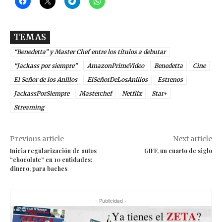
TEMAS
“Benedetta” y Master Chef entre los títulos a debutar
“Jackass por siempre”
AmazonPrimeVideo
Benedetta
Cine
El Señor de los Anillos
ElSeñorDeLosAnillos
Estrenos
JackassPorSiempre
Masterchef
Netflix
Star+
Streaming
Previous article
Next article
Inicia regularización de autos
GIFF, un cuarto de siglo
“chocolate” en 10 entidades;
dinero, para baches
- Publicidad -