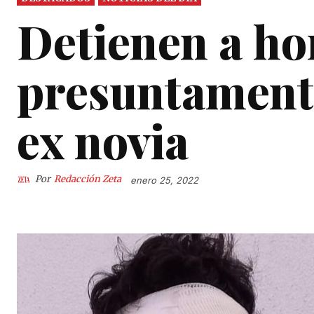
Detienen a h
presuntamente
ex novia
Por
Redacción Zeta
enero 25, 2022