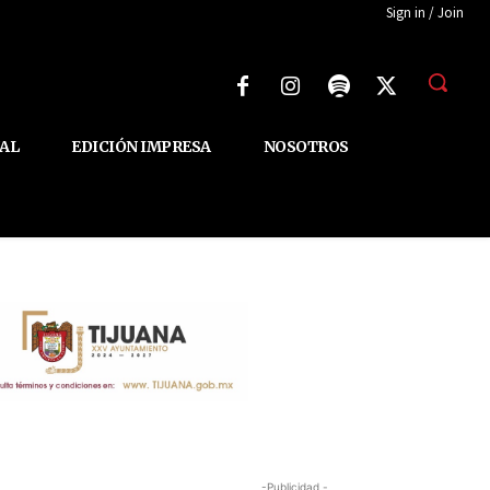
Sign in / Join
AL
EDICIÓN IMPRESA
NOSOTROS
-Publicidad -