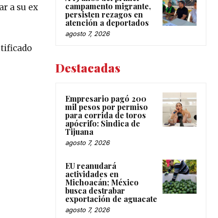
campamento migrante,
r a su ex
persisten rezagos en
atención a deportados
agosto 7, 2026
tificado
Destacadas
Empresario pagó 200
mil pesos por permiso
para corrida de toros
apócrifo: Sindica de
Tijuana
agosto 7, 2026
EU reanudará
actividades en
Michoacán; México
busca destrabar
exportación de aguacate
agosto 7, 2026