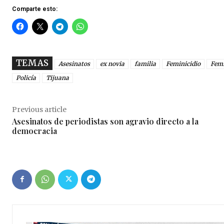
Comparte esto:
TEMAS
Asesinatos
ex novia
familia
Feminicidio
Femi
Policía
Tijuana
Previous article
Asesinatos de periodistas son agravio directo a la
democracia