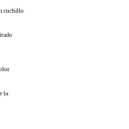
n cuchillo
itado
olor
e la