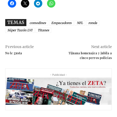
TEMAS
comodines
Empacadores
NFL
ronda
Súper Tazón LVI
Titanes
Previous article
Next article
No le gusta
Tijuana homenajea y jubila a
cinco perros policías
- Publicidad -