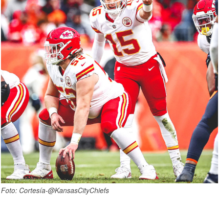
Foto: Cortesía-@KansasCityChiefs