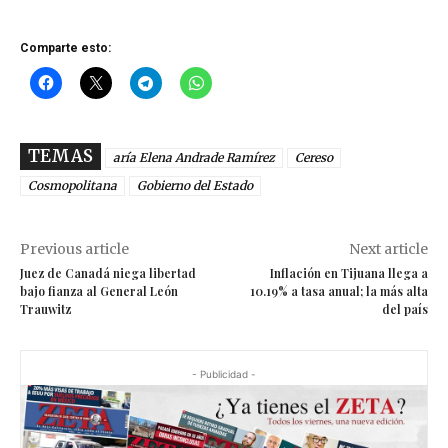
Comparte esto:
TEMAS
aría Elena Andrade Ramírez
Cereso
Cosmopolitana
Gobierno del Estado
Previous article
Next article
Juez de Canadá niega libertad
Inflación en Tijuana llega a
bajo fianza al General León
10.19% a tasa anual; la más alta
Trauwitz
del país
- Publicidad -