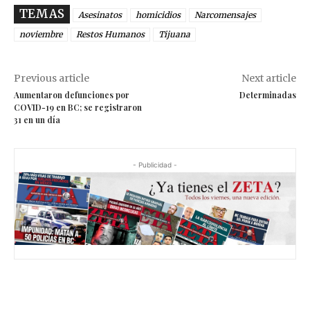
TEMAS
Asesinatos
homicidios
Narcomensajes
noviembre
Restos Humanos
Tijuana
Previous article
Next article
Aumentaron defunciones por
Determinadas
COVID-19 en BC; se registraron
31 en un día
- Publicidad -