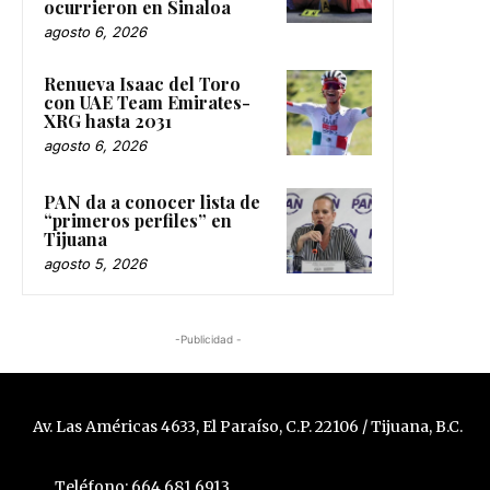
ocurrieron en Sinaloa
agosto 6, 2026
Renueva Isaac del Toro
con UAE Team Emirates-
XRG hasta 2031
agosto 6, 2026
PAN da a conocer lista de
“primeros perfiles” en
Tijuana
agosto 5, 2026
-Publicidad -
Av. Las Américas 4633, El Paraíso, C.P. 22106 / Tijuana, B.C.
Teléfono: 664 681 6913