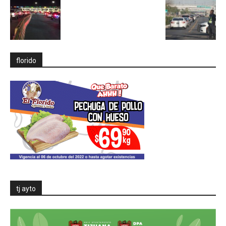
florido
tj ayto