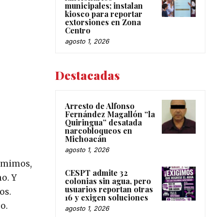
municipales; instalan
kiosco para reportar
extorsiones en Zona
Centro
agosto 1, 2026
Destacadas
Arresto de Alfonso
Fernández Magallón “la
Quiringua” desatada
narcobloqueos en
Michoacán
agosto 1, 2026
y mimos,
CESPT admite 32
mo. Y
colonias sin agua, pero
usuarios reportan otras
os.
16 y exigen soluciones
o.
agosto 1, 2026