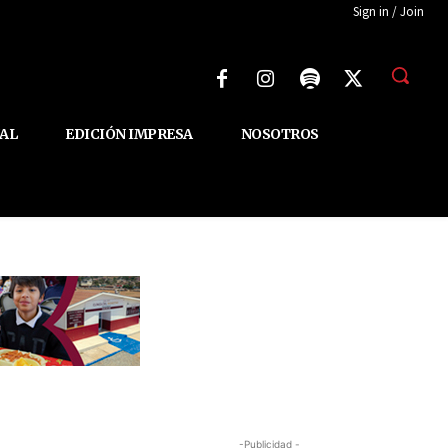
Sign in / Join
AL
EDICIÓN IMPRESA
NOSOTROS
-Publicidad -