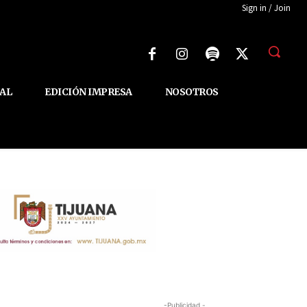
Sign in / Join
AL
EDICIÓN IMPRESA
NOSOTROS
-Publicidad -