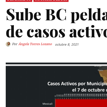
Sube BC peld
de casos acti
Por
Ángela Torres Lozano
octubre 8, 2021