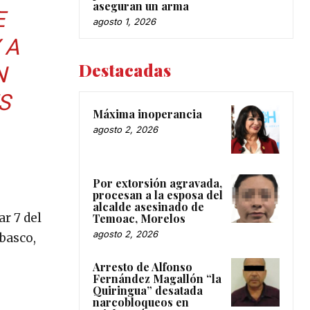
aseguran un arma
E
agosto 1, 2026
 A
Destacadas
N
S
Máxima inoperancia
agosto 2, 2026
Por extorsión agravada,
procesan a la esposa del
alcalde asesinado de
ar 7 del
Temoac, Morelos
agosto 2, 2026
basco,
Arresto de Alfonso
Fernández Magallón “la
Quiringua” desatada
narcobloqueos en