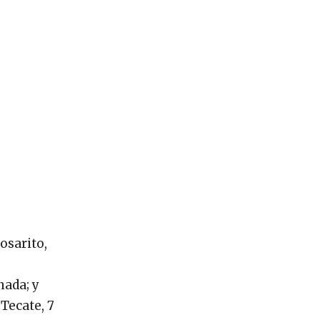
osarito,
nada; y
Tecate, 7