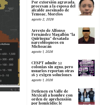
Por extorsión agravada,
procesan a la esposa del
alcalde asesinado de
Temoac, Morelos
agosto 2, 2026
Arresto de Alfonso
Fernández Magallón “la
Quiringua” desatada
narcobloqueos en
Michoacán
agosto 1, 2026
CESPT admite 32
colonias sin agua, pero
usuarios reportan otras
16 y exigen soluciones
agosto 1, 2026
Detienen en Valle de
Mexicali a hombre con
orden de aprehensión
por homicidio; le