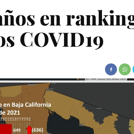
años en rankin
vos COVID19