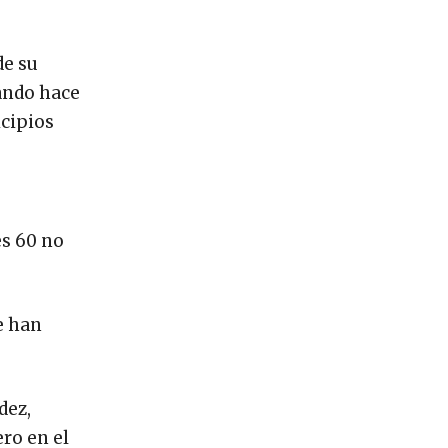
de su
ando hace
icipios
es 60 no
e han
dez,
ro en el