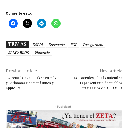
Comparte esto:
TEMAS
DSPM
Ensenada
FGE
Inseguridad
SANCARLOS
Violencia
Previous article
Next article
Estrena “Coyote Lake” en México
Evo Morales, el más auténtico
y Latinoamérica por iTunes y
representante de pueblos
Apple Tv
originarios de AL: AMLO
- Publicidad -