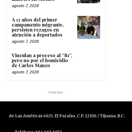
agosto 7, 2026
A 13 años del primer
campamento migrante,
persisten rezagos en
atención a deportados
agosto 7, 2026
Vinculan a proceso al “R1”,
pero no por el homicidio
de Carlos Manzo
agosto 7, 2026
-Publicidad -
Av. Las Américas 4633, El Paraíso, C.P. 22106 / Tijuana, B.C.
Teléfono: 664 681 6913