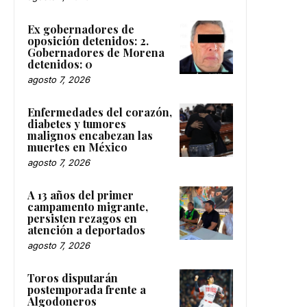
Ex gobernadores de
oposición detenidos: 2.
Gobernadores de Morena
detenidos: 0
agosto 7, 2026
Enfermedades del corazón,
diabetes y tumores
malignos encabezan las
muertes en México
agosto 7, 2026
A 13 años del primer
campamento migrante,
persisten rezagos en
atención a deportados
agosto 7, 2026
Toros disputarán
postemporada frente a
Algodoneros