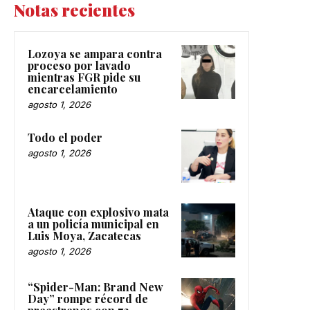
Notas recientes
Lozoya se ampara contra
proceso por lavado
mientras FGR pide su
encarcelamiento
agosto 1, 2026
Todo el poder
agosto 1, 2026
Ataque con explosivo mata
a un policía municipal en
Luis Moya, Zacatecas
agosto 1, 2026
“Spider-Man: Brand New
Day” rompe récord de
preestrenos con 72