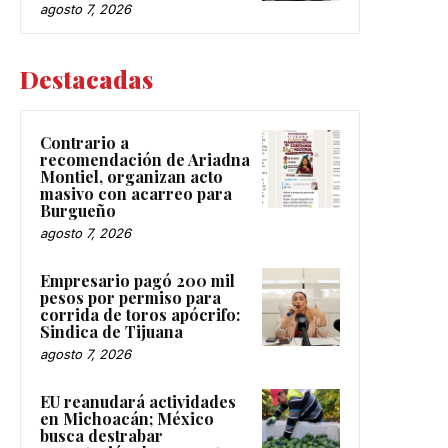
agosto 7, 2026
Destacadas
Contrario a
recomendación de Ariadna
Montiel, organizan acto
masivo con acarreo para
Burgueño
agosto 7, 2026
Empresario pagó 200 mil
pesos por permiso para
corrida de toros apócrifo:
Sindica de Tijuana
agosto 7, 2026
EU reanudará actividades
en Michoacán; México
busca destrabar