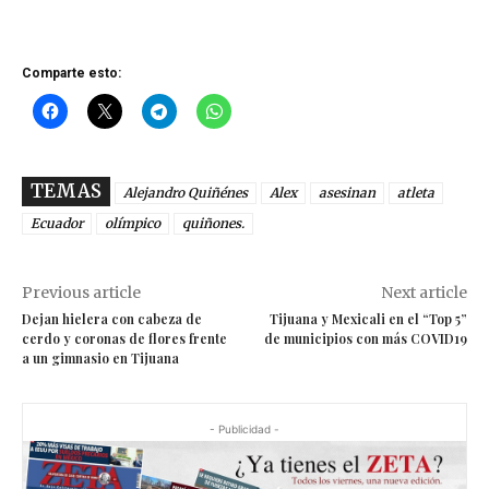
Comparte esto:
TEMAS
Alejandro Quiñénes
Alex
asesinan
atleta
Ecuador
olímpico
quiñones.
Previous article
Next article
Dejan hielera con cabeza de
Tijuana y Mexicali en el “Top 5”
cerdo y coronas de flores frente
de municipios con más COVID19
a un gimnasio en Tijuana
- Publicidad -