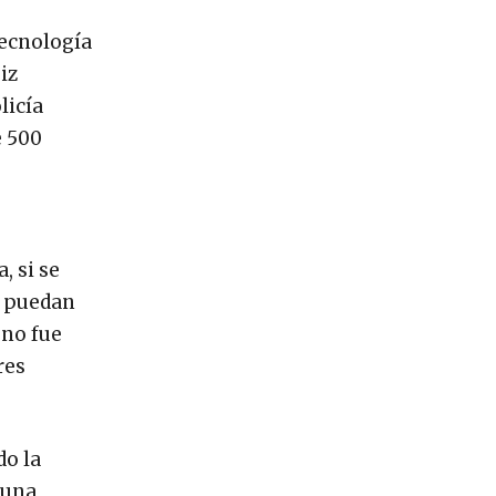
tecnología
iz
licía
e 500
, si se
e puedan
 no fue
res
do la
 una