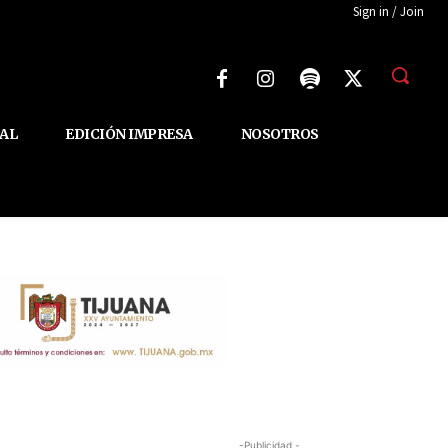
Sign in / Join
AL
EDICIÓN IMPRESA
NOSOTROS
-Publicidad -