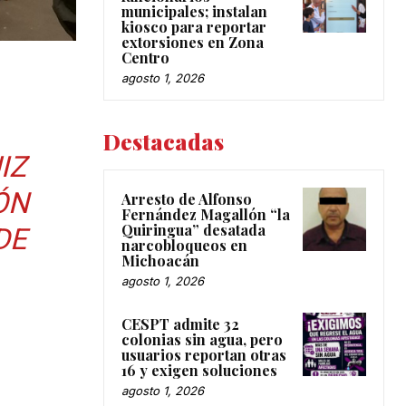
municipales; instalan
kiosco para reportar
extorsiones en Zona
Centro
agosto 1, 2026
Destacadas
IZ
ÓN
Arresto de Alfonso
Fernández Magallón “la
Quiringua” desatada
DE
narcobloqueos en
Michoacán
agosto 1, 2026
CESPT admite 32
colonias sin agua, pero
usuarios reportan otras
16 y exigen soluciones
agosto 1, 2026