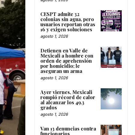
CESPT admite 32
colonias sin agua, pero
usuarios reportan otras
16 y exigen soluciones
agosto 1, 2026
Detienen en Valle de
Mexicali a hombre con
orden de aprehensión
por homicidio; le
aseguran un arma
agosto 1, 2026
Ayer viernes, Mexicali
rompió récord de calor
al alcanzar los 49.3
grados
agosto 1, 2026
Van 13 denuncias contra
funcionarios