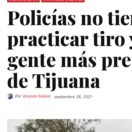
Policías no t
practicar tiro
gente más pre
de Tijuana
Por
Ernesto Eslava
septiembre 26, 2021