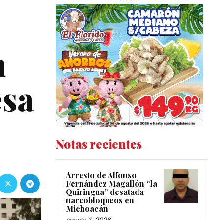
a
esa
Notas recientes
Arresto de Alfonso
Fernández Magallón “la
Quiringua” desatada
narcobloqueos en
Michoacán
agosto 1, 2026