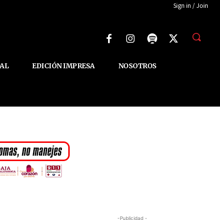
Sign in / Join
AL
EDICIÓN IMPRESA
NOSOTROS
-Publicidad -