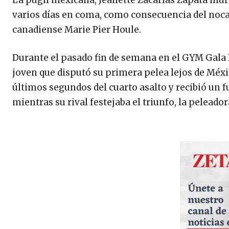
La púgil mexicana, Jeanette Zacarías Zapata muri
varios días en coma, como consecuencia del nocau
canadiense Marie Pier Houle.
Durante el pasado fin de semana en el GYM Gala B
joven que disputó su primera pelea lejos de Méxic
últimos segundos del cuarto asalto y recibió un fu
mientras su rival festejaba el triunfo, la pelead