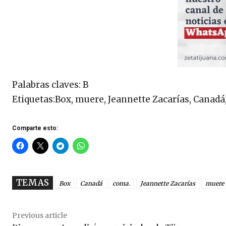
Palabras claves: B
Etiquetas:Box, muere, Jeannette Zacarías, Canadá
Comparte esto:
TEMAS
Box
Canadá
coma.
Jeannette Zacarías
muere
Previous article