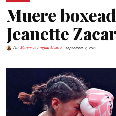
Muere boxead
Jeanette Zacar
Por
Marcos A. Angulo Álvarez
septiembre 2, 2021