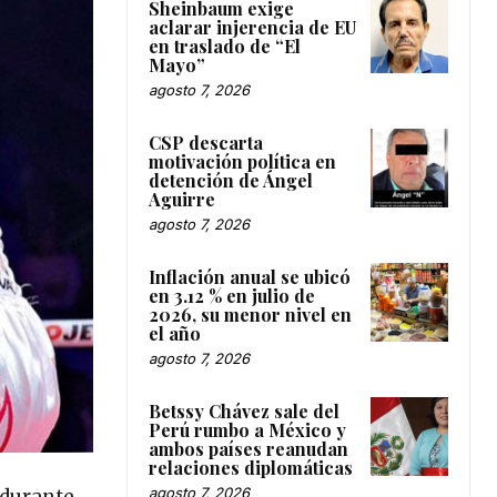
Sheinbaum exige
aclarar injerencia de EU
en traslado de “El
Mayo”
agosto 7, 2026
CSP descarta
motivación política en
detención de Ángel
Aguirre
agosto 7, 2026
Inflación anual se ubicó
en 3.12 % en julio de
2026, su menor nivel en
el año
agosto 7, 2026
Betssy Chávez sale del
Perú rumbo a México y
ambos países reanudan
relaciones diplomáticas
agosto 7, 2026