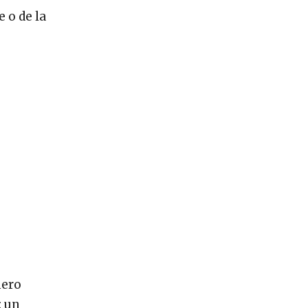
 o de la
nero
: un