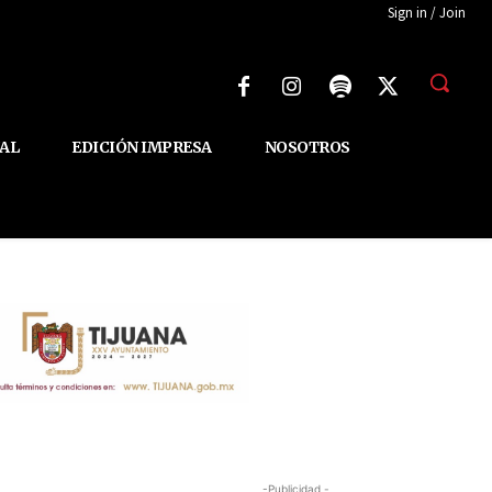
Sign in / Join
AL
EDICIÓN IMPRESA
NOSOTROS
-Publicidad -