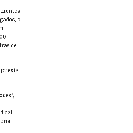
lementos
igados, o
on
300
fras de
upuesta
odes”,
d del
s una