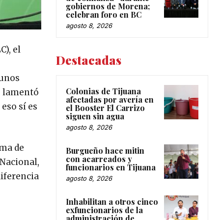
gobiernos de Morena;
celebran foro en BC
agosto 8, 2026
), el
Destacadas
 unos
Colonias de Tijuana
o lamentó
afectadas por avería en
eso sí es
el Booster El Carrizo
siguen sin agua
agosto 8, 2026
oma de
Burgueño hace mitin
con acarreados y
Nacional,
funcionarios en Tijuana
iferencia
agosto 8, 2026
Inhabilitan a otros cinco
exfuncionarios de la
administración de