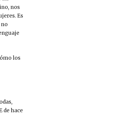
ino, nos
jeres. Es
Y no
enguaje
cómo los
odas,
NE de hace