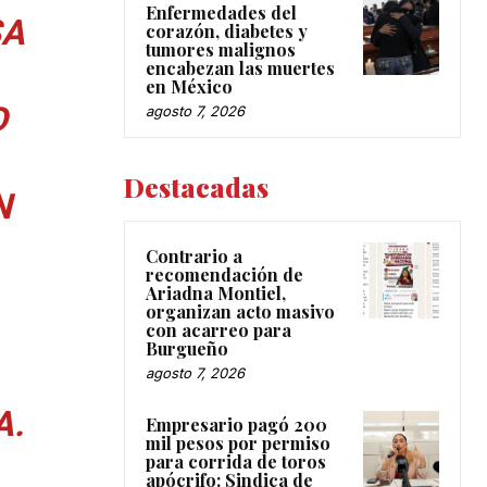
Enfermedades del
SA
corazón, diabetes y
tumores malignos
encabezan las muertes
en México
D
agosto 7, 2026
Destacadas
N
Contrario a
recomendación de
Ariadna Montiel,
organizan acto masivo
con acarreo para
Burgueño
agosto 7, 2026
A.
Empresario pagó 200
mil pesos por permiso
para corrida de toros
apócrifo: Sindica de