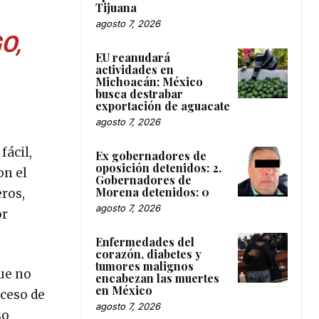
Tijuana
agosto 7, 2026
O,
EU reanudará
actividades en
Michoacán; México
busca destrabar
exportación de aguacate
agosto 7, 2026
fácil,
Ex gobernadores de
oposición detenidos: 2.
on el
Gobernadores de
Morena detenidos: 0
eros,
agosto 7, 2026
or
Enfermedades del
corazón, diabetes y
tumores malignos
ue no
encabezan las muertes
en México
oceso de
agosto 7, 2026
so