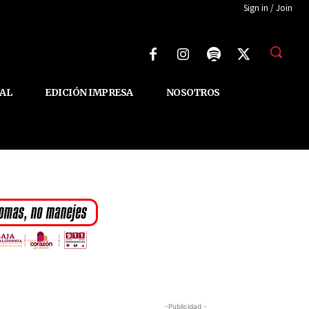
Sign in / Join
AL
EDICIÓN IMPRESA
NOSOTROS
-Publicidad -