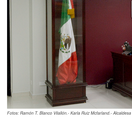
Fotos: Ramón T. Blanco Vilallón.- Karla Ruiz Mcfarland.- Alcaldesa 