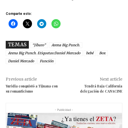
Comparte esto:
TEMAS
“Jíbaro”
Arena Big Punch.
Arena Big Punch. Etiquetas:Daniel Mercado
bebé
Box
Daniel Mercado
Función
Previous article
Next article
Yuridia conquistó a Tijuana con
Tendrá Baja California
su romanticismo
delegación de CANACINE
- Publicidad -