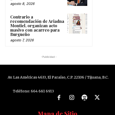
agosto 8, 2026
Contrario a
recomendación de Ariadna
Montiel, organizan acto
masivo con acarreo para
Burgueño
agosto 7, 2026
-Publicidad -
Av. Las Américas 4633, El Paraíso, C.P. 22106 / Tijuana, B.C.
Teléfono: 664 681 6913
Mapa de Sitio