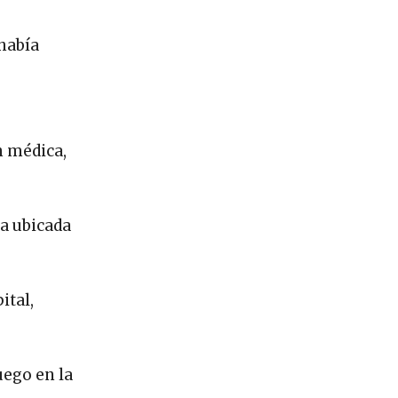
 había
n médica,
da ubicada
ital,
uego en la