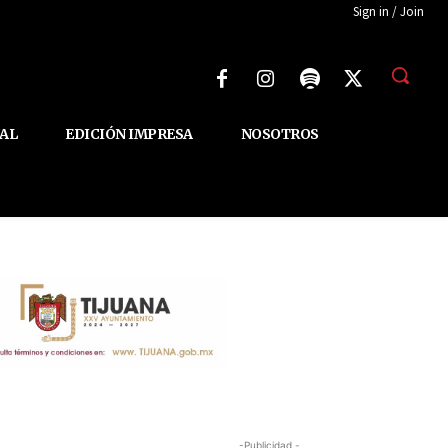
Sign in / Join
AL
EDICIÓN IMPRESA
NOSOTROS
-Publicidad -