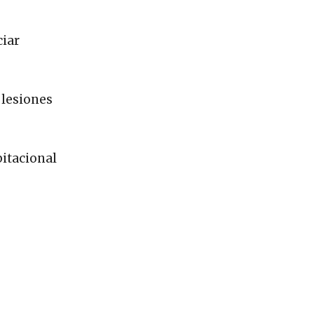
ciar
 lesiones
bitacional