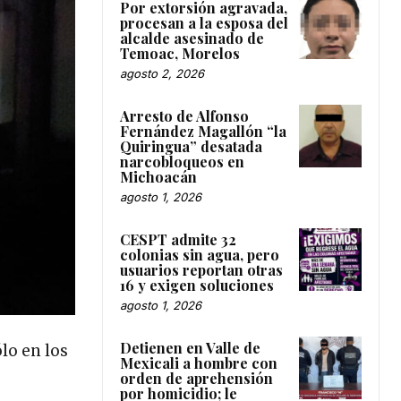
Por extorsión agravada,
procesan a la esposa del
alcalde asesinado de
Temoac, Morelos
agosto 2, 2026
Arresto de Alfonso
Fernández Magallón “la
Quiringua” desatada
narcobloqueos en
Michoacán
agosto 1, 2026
CESPT admite 32
colonias sin agua, pero
usuarios reportan otras
16 y exigen soluciones
agosto 1, 2026
Detienen en Valle de
lo en los
Mexicali a hombre con
orden de aprehensión
por homicidio; le