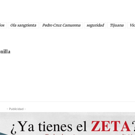
ios
Ola sangrienta
Pedro Cruz Camarena
seguridad
Tijuana
Vio
nilla
- Publicidad -